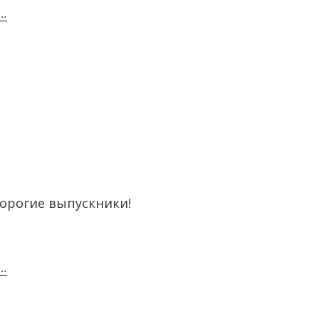
..
дорогие выпускники!
..