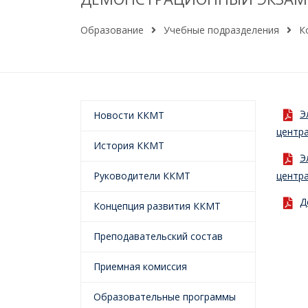
Образование
Учебные подразделения
К
Э
Новости ККМТ
центра
История ККМТ
Э
центра
Руководители ККМТ
Д
Концепция развития ККМТ
Преподавательский состав
Приемная комиссия
Образовательные программы