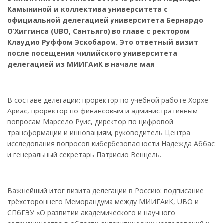
Камыниной и коллектива университета с
официальной делегацией университета Бернардо
О’Хиггинса (UBO, Сантьяго) во главе с ректором
Клаудио Руффом Эскобаром. Это ответный визит
после посещения чилийского университета
делегацией из МИИГАиК в начале мая
В составе делегации: проректор по учебной работе Хорхе
Ариас, проректор по финансовым и административным
вопросам Марсело Руис, директор по цифровой
трансформации и инновациям, руководитель Центра
исследования вопросов кибербезопасности Надежда Аббас
и генеральный секретарь Патрисио Венцель.
Важнейший итог визита делегации в Россию: подписание
трёхстороннего Меморандума между МИИГАиК, UBO и
СПбГЭУ «О развитии академического и научного