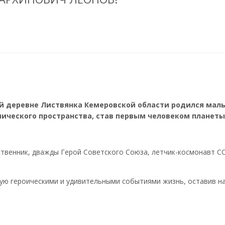
ской деревне Листвянка Кемеровской области родился мал
мического пространства, став первым человеком плане
ственник, дважды Герой Советского Союза, летчик-космонавт СС
ую героическими и удивительными событиями жизнь, оставив на