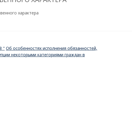
твенного характера
68
"
Об особенностях исполнения обязанностей,
упции некоторыми категориями граждан в